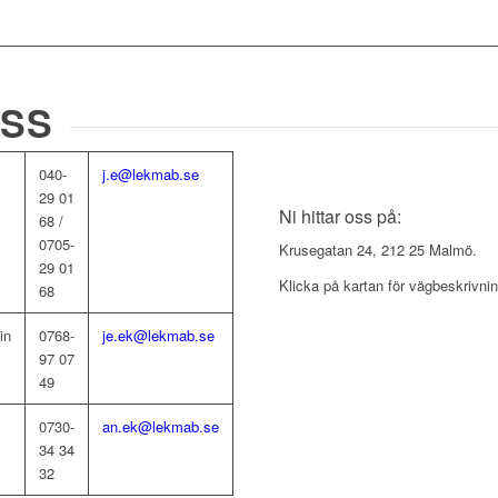
OSS
040-
j.e@lekmab.se​
29 01
Ni hittar oss på:
68 /
0705-
Krusegatan 24, 212 25 Malmö.
29 01
Klicka på kartan för vägbeskrivnin
68​
in
0768-
je.ek@lekmab.se​
97 07
49
0730-
an.ek@lekmab.se
34 34
32